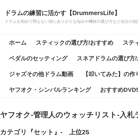
↓
ドラムの練習に活かす【DrummersLife】
メ
イ
ドラムを初めて間もない頃にありがりな悩みや機材の選び方など自分の知
ン
Main
コ
ホーム
スティックの選び方/おすすめ
ステ
ン
Navigation
テ
ペダルのセッティング
スネアドラムの選び方/
ン
ツ
ジャズその他ドラム動画
【叩いてみた】の作
へ
ヤフオク・シンバルランキング
おすすめDVD
ス
キ
ッ
ヤフオク-管理人のウォッチリスト-入札
プ
カテゴリ『セット』- 上位25