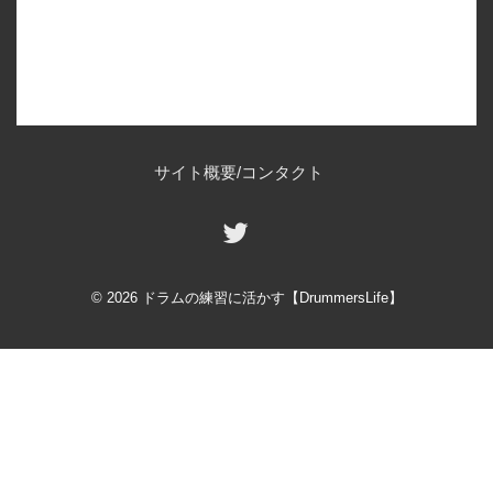
フ
サイト概要/コンタクト
ッ
タ
ー
© 2026 ドラムの練習に活かす【DrummersLife】
メ
ニ
ュ
ー