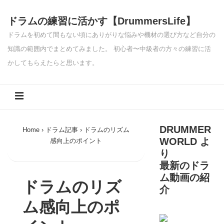
↓
ドラムの練習に活かす【DrummersLife】
メ
イ
ドラムを初めて間もない頃にありがりな悩みや機材の選び方など自分の
ン
知識の範囲内でまとめてみました。 初心者〜中級者の方々の練習に活
コ
かしてもらえたらと思います。
ン
Main
テ
MENU
ン
Navigation
ツ
DRUMMER
Home
›
ドラム記事
›
ドラムのリズム
へ
WORLD よ
感向上のポイント
ス
り
キ
最新のドラ
ッ
ム動画の紹
ドラムのリズ
プ
介
ム感向上のポ