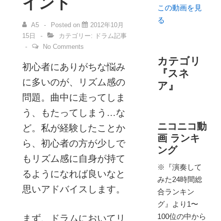
イント
この動画を見
る
A5
Posted on
2012年10月
15日
カテゴリー:
ドラム記事
No Comments
カテゴリ
初心者にありがちな悩み
『スネ
に多いのが、リズム感の
ア』
問題。曲中に走ってしま
う、もたってしまう…な
ニコニコ動
ど。私が経験したことか
画 ランキ
ら、初心者の方が少しで
ング
もリズム感に自身が持て
※『演奏して
るようになれば良いなと
みた24時間総
思いアドバイスします。
合ランキン
グ』より1〜
100位の中から
まず、ドラムにおいてリ