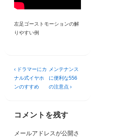
左足ゴーストモーションの解
りやすい例
投
Previous
Next
‹ ドラマーにカ
メンテナンス
稿
Post
Post
ナル式イヤホ
に便利な556
is
is
ンのすすめ
の注意点 ›
ナ
ビ
ゲ
コメントを残す
ー
シ
メールアドレスが公開さ
ョ